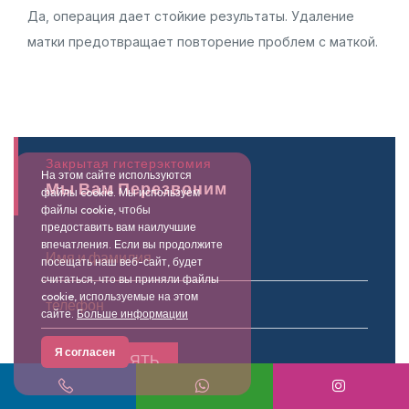
Да, операция дает стойкие результаты. Удаление
матки предотвращает повторение проблем с маткой.
Закрытая гистерэктомия
На этом сайте используются
Мы Вам Перезвоним
файлы cookie. Мы используем
файлы cookie, чтобы
предоставить вам наилучшие
впечатления. Если вы продолжите
посещать наш веб-сайт, будет
считаться, что вы приняли файлы
cookie, используемые на этом
сайте.
Больше информации
Я согласен
ОТПРАВЛЯТЬ