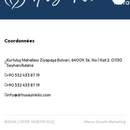
Coordonnées
Kurtuluş Mahallesi Ziyapaşa Bulvarı, 64009. Sk. No:1 Kat:2, 01130
Seyhan/Adana
+90 532 433 87 19
+90 532 433 87 19
info@drhuseyinkilic.com
©2024 | OP.DR. HÜSEYİN KILIÇ
Manos Growth Marketing