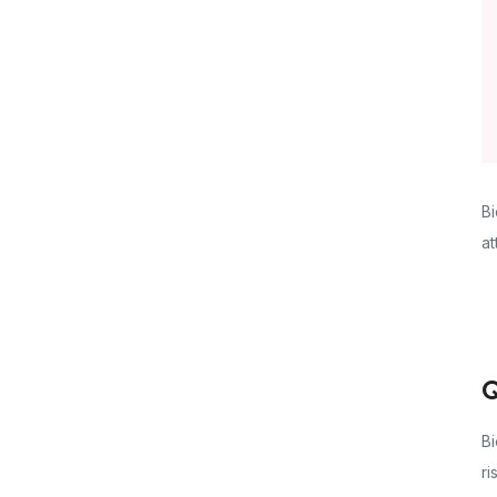
Bi
at
Q
Bi
r