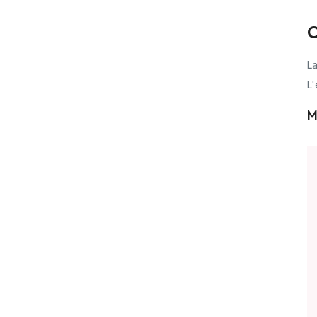
C
La
L'
M