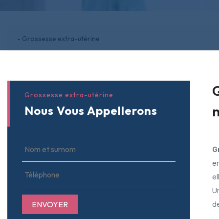
Q
Grossesse extra-utérine
Nous Vous Appellerons
G
e
el
Un
ENVOYER
de