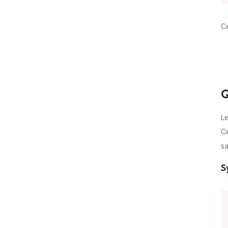
Ce
Q
Le
C
s
S