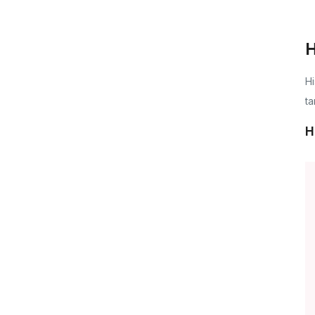
H
Hi
ta
H