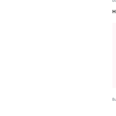
bo
H
Bu