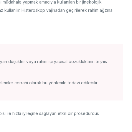
hi müdahale yapmak amacıyla kullanılan bir jinekolojik
haz kullanılır. Histeroskop vajinadan geçirilerek rahim ağzına
ayan düşükler veya rahim içi yapısal bozuklukların teşhis
blemler cerrahi olarak bu yöntemle tedavi edilebilir.
sı ile hızla iyileşme sağlayan etkili bir prosedürdür.