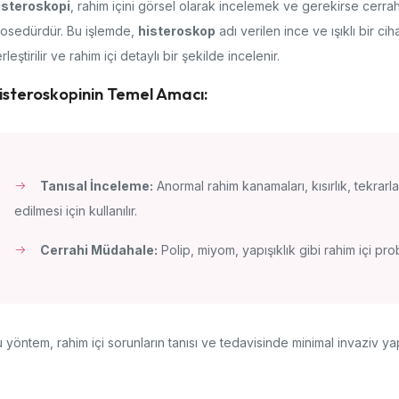
isteroskopi
, rahim içini görsel olarak incelemek ve gerekirse cerra
rosedürdür. Bu işlemde,
histeroskop
adı verilen ince ve ışıklı bir ci
rleştirilir ve rahim içi detaylı bir şekilde incelenir.
isteroskopinin Temel Amacı:
Tanısal İnceleme:
Anormal rahim kanamaları, kısırlık, tekrarl
edilmesi için kullanılır.
Cerrahi Müdahale:
Polip, miyom, yapışıklık gibi rahim içi pro
 yöntem, rahim içi sorunların tanısı ve tedavisinde minimal invaziv yapı