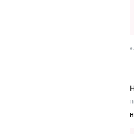
Bu
H
Hi
H