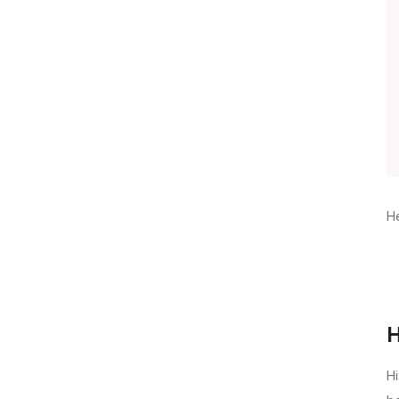
He
H
Hi