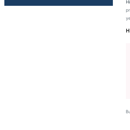
H
p
ye
H
Bu