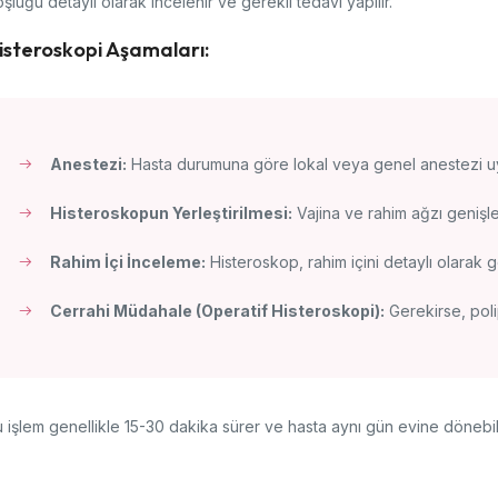
şluğu detaylı olarak incelenir ve gerekli tedavi yapılır.
isteroskopi Aşamaları:
Anestezi:
Hasta durumuna göre lokal veya genel anestezi uy
Histeroskopun Yerleştirilmesi:
Vajina ve rahim ağzı genişlet
Rahim İçi İnceleme:
Histeroskop, rahim içini detaylı olarak g
Cerrahi Müdahale (Operatif Histeroskopi):
Gerekirse, poli
 işlem genellikle 15-30 dakika sürer ve hasta aynı gün evine dönebili