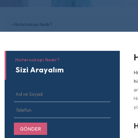
H
Histeroskopi Nedir?
Sizi Arayalım
H
h
an
Hi
yö
H
GÖNDER